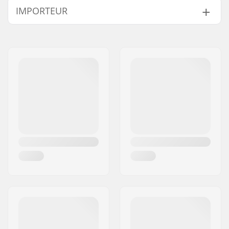
IMPORTEUR
Extra Kenmerken:
BUFF core technology
Lagers:
Inclusief
Naam:
Centrano ApS
Kern ontwerp:
Gespaakt
Adres:
Omega 6
Gewicht:
220g
Postcode:
8382
Wielen per
2
Woonplaats:
Hinnerup
verpakking:
Land:
Denemarken
Kern materiaal:
Aluminium
Wielprofiel:
Vlak
Lagerprecisie:
Niet gespecificeerd
Lager maat:
608
Wielkernbreedte:
24mm
As diameter:
8mm