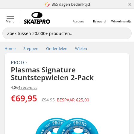
×
365 dagen bedenktijd
4.8 van 5
Menu
Account
Bewaard
Winkelmandje
Home
Steppen
Onderdelen
Wielen
PROTO
Plasmas Signature
Stuntstepwielen 2-Pack
4,0
//
4 recensies
€69,95
€94,95
BESPAAR
€25,00