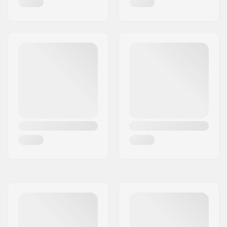
Lager maat:
608
Wielkernbreedte:
24mm, 28mm
As diameter:
8mm