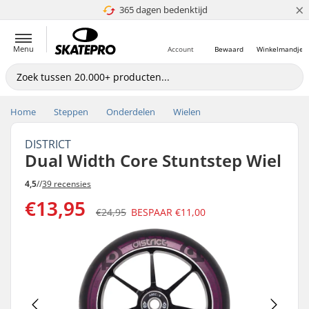
×
365 dagen bedenktijd
4.8 van 5
Menu
Account
Bewaard
Winkelmandje
Home
Steppen
Onderdelen
Wielen
DISTRICT
Dual Width Core Stuntstep Wiel
4,5
//
39 recensies
€13,95
€24,95
BESPAAR
€11,00