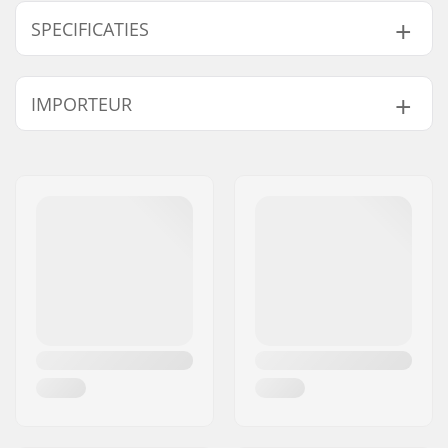
SPECIFICATIES
Wieldiameter:
120mm
IMPORTEUR
Wiell Materiaal:
PU
Lagers:
Inclusief
Naam:
Centrano ApS
Kern ontwerp:
Hollow
Adres:
Omega 6
Gewicht:
460g
Postcode:
8382
Wielen per
2
Woonplaats:
Hinnerup
verpakking:
Land:
Denemarken
Kern materiaal:
Aluminium 6061
Wielprofiel:
Rond
Lagerprecisie:
Niet gespecificeerd
Lager maat:
608
Wielkernbreedte:
24mm
As diameter:
8mm