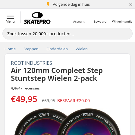
×
Volgende dag in huis
5+ mln. klanten
Menu
Account
Bewaard
Winkelmandje
Home
Steppen
Onderdelen
Wielen
ROOT INDUSTRIES
Air 120mm Compleet Step
Stuntstep Wielen 2-pack
4,4
//
47 recensies
€49,95
€69,95
BESPAAR
€20,00