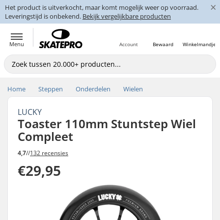
×
Het product is uitverkocht, maar komt mogelijk weer op voorraad.
Leveringstijd is onbekend.
Bekijk vergelijkbare producten
Menu
Account
Bewaard
Winkelmandje
Home
Steppen
Onderdelen
Wielen
LUCKY
Toaster 110mm Stuntstep Wiel
Compleet
4,7
//
132 recensies
€29,95