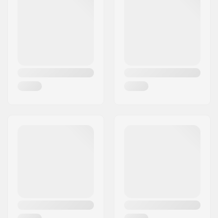
Gewicht:
220g
Woonplaats:
Hinnerup
Wielen per
1
Land:
Denemarken
verpakking:
Kern materiaal:
Aluminium 6061
Wielprofiel:
Rond
Lagerprecisie:
Niet gespecificeerd
Lager maat:
608
Wielkernbreedte:
24mm
As diameter:
8mm