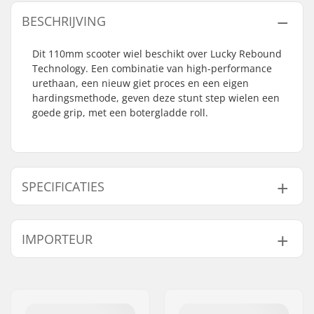
BESCHRIJVING
Dit 110mm scooter wiel beschikt over Lucky Rebound
Technology. Een combinatie van high-performance
urethaan, een nieuw giet proces en een eigen
hardingsmethode, geven deze stunt step wielen een
goede grip, met een botergladde roll.
SPECIFICATIES
Wieldiameter:
110mm
IMPORTEUR
Wiell Materiaal:
High rebound rubber
Lagers:
Inclusief
Naam:
Centrano ApS
Wielhardheid:
86A
Adres:
Omega 6
Kern ontwerp:
Gespaakt
Postcode:
8382