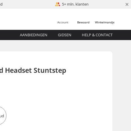
×
jd
5+ mln. klanten
Account
Bewaard
Winkelmandje
AANBIEDINGEN
GIDSEN
HELP & CONTACT
d Headset Stuntstep