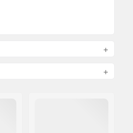
Ja (met opening)
Aluminium
Niet inbegrepen