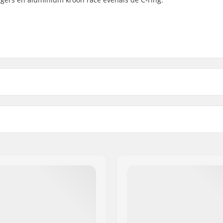
 1 1/8"
Crown race:
n zonder schroefdraad
C-ring:
Starnut: