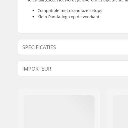
Compatible met draadloze setups
Klein Panda-logo op de voorkant
SPECIFICATIES
Headsettype:
Integrated
IMPORTEUR
Compatibel met:
Voorvorke
Lager type:
Sealed
Naam:
Centrano ApS
Gewicht:
65g
Adres:
Omega 6
Postcode:
8382
Woonplaats:
Hinnerup
Land:
Denemarken