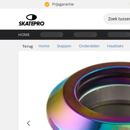
Prijsgarantie
HOME
Home
Steppen
Onderdelen
Headsets
Terug