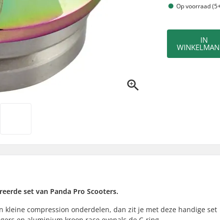
Op voorraad (5+
IN
WINKELMAN
greerde set van Panda Pro Scooters.
en kleine compression onderdelen, dan zit je met deze handige set
agers en aluminium kroon race evenals de C-ring.