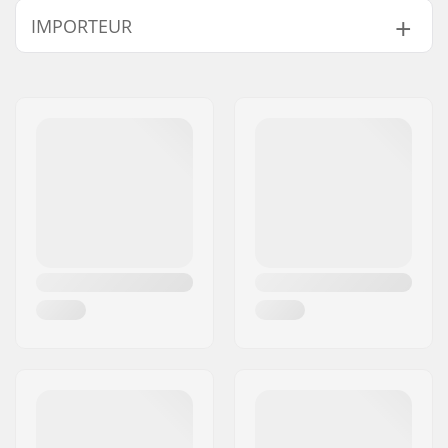
IMPORTEUR
Compatibel met:
Voorvorken zonder
schroefdraad
Naam:
Centrano ApS
Lager type:
Sealed
Adres:
Omega 6
Gewicht:
67g
Postcode:
8382
Starnut:
Niet inbegrepen
Woonplaats:
Hinnerup
Land:
Denemarken