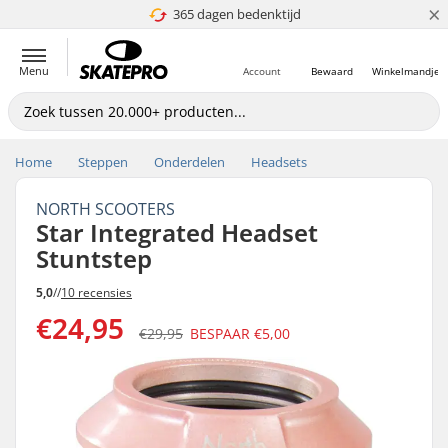
×
365 dagen bedenktijd
4.8 van 5
Menu
Account
Bewaard
Winkelmandje
Home
Steppen
Onderdelen
Headsets
NORTH SCOOTERS
Star Integrated Headset
Stuntstep
5,0
//
10 recensies
€24,95
€29,95
BESPAAR
€5,00