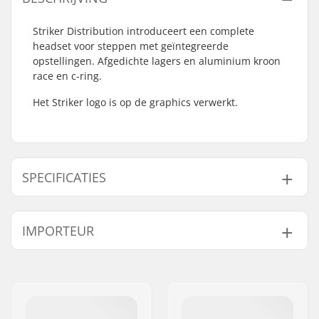
Striker Distribution introduceert een complete
headset voor steppen met geïntegreerde
opstellingen. Afgedichte lagers en aluminium kroon
race en c-ring.
Het Striker logo is op de graphics verwerkt.
SPECIFICATIES
Headsettype:
Integrated 1 1/8"
IMPORTEUR
Compatibel met:
Voorvorken zonder
schroefdraad
Naam:
Centrano ApS
Lager type:
Sealed
Adres:
Omega 6
Gewicht:
65g
Postcode:
8382
Crown race:
Ja (met opening)