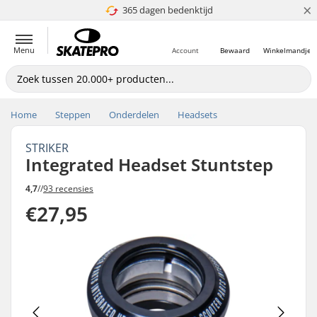
×
365 dagen bedenktijd
4.8 van 5
Menu
Account
Bewaard
Winkelmandje
Home
Steppen
Onderdelen
Headsets
STRIKER
Integrated Headset Stuntstep
4,7
//
93 recensies
€27,95