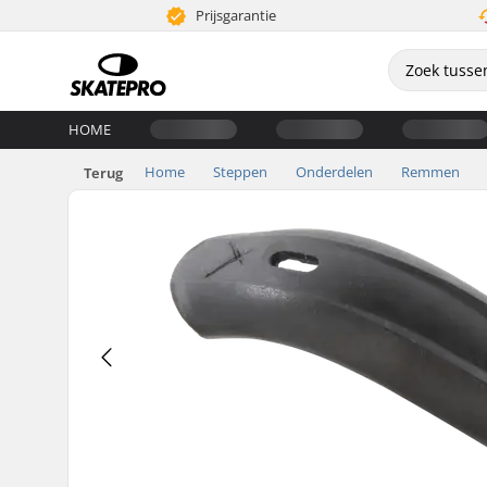
Prijsgarantie
HOME
Home
Steppen
Onderdelen
Remmen
Terug