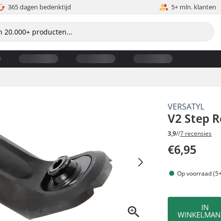
365 dagen bedenktijd
5+ mln. klanten
VERSATYL
V2 Step 
3,9
//
7 recensies
€6,95
Op voorraad (5+
IN
WINKELMAN