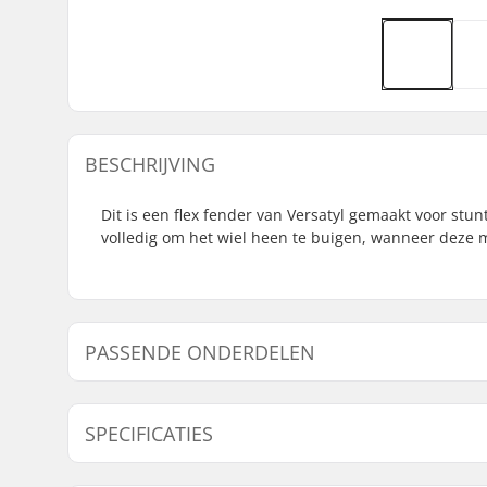
BESCHRIJVING
Dit is een flex fender van Versatyl gemaakt voor s
volledig om het wiel heen te buigen, wanneer deze
PASSENDE ONDERDELEN
Vind producten die samen gaan met Versatyl V2 Ste
SPECIFICATIES
Wieldiameter:
110mm