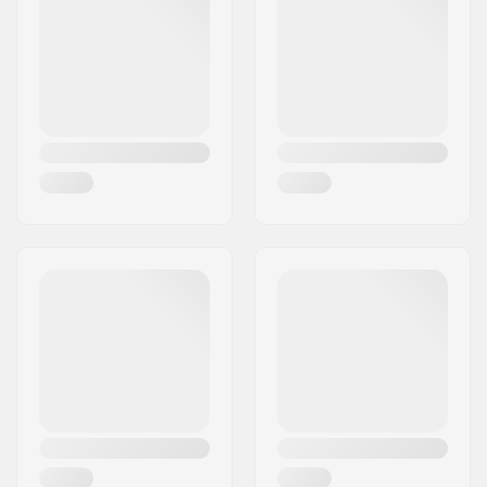
Woonplaats:
Hinnerup
Land:
Denemarken