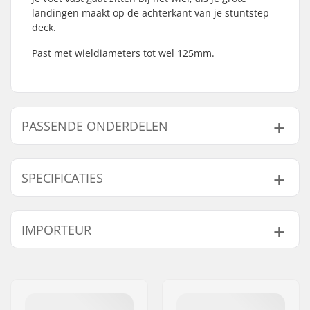
landingen maakt op de achterkant van je stuntstep
deck.
Past met wieldiameters tot wel 125mm.
PASSENDE ONDERDELEN
Vind producten die samen gaan met Native 125mm
Step Fender:
SPECIFICATIES
Wieldiameter:
100mm, 110mm,
IMPORTEUR
125mm
Gaat samen met
Rem type:
Fender (Zonder Rem)
Naam:
Centrano ApS
Brake mounting bolt:
Niet inbegrepen
Adres:
Omega 6
Gewicht:
115g
Postcode:
8382