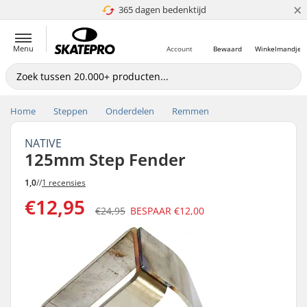
×
365 dagen bedenktijd
4.8 van 5
Menu
Account
Bewaard
Winkelmandje
Home
Steppen
Onderdelen
Remmen
NATIVE
125mm Step Fender
1,0
//
1 recensies
€12,95
€24,95
BESPAAR
€12,00