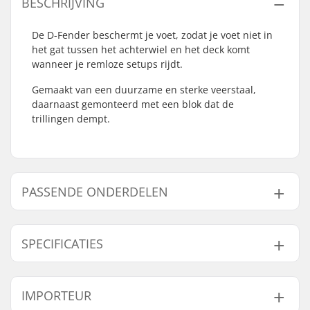
BESCHRIJVING
De D-Fender beschermt je voet, zodat je voet niet in
het gat tussen het achterwiel en het deck komt
wanneer je remloze setups rijdt.
Gemaakt van een duurzame en sterke veerstaal,
daarnaast gemonteerd met een blok dat de
trillingen dempt.
PASSENDE ONDERDELEN
Vind producten die samen gaan met Lucky D-Fender
Stuntstep Fender:
SPECIFICATIES
Wieldiameter:
100mm, 110mm
IMPORTEUR
Rem type:
Fender (Zonder Rem)