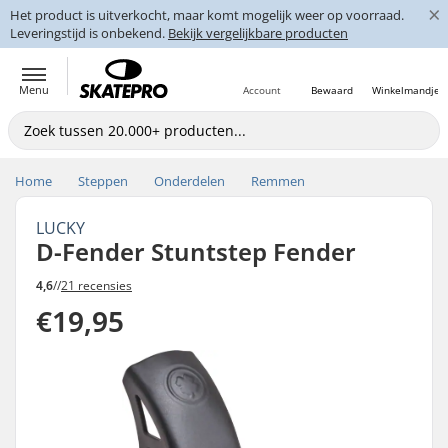
×
Het product is uitverkocht, maar komt mogelijk weer op voorraad.
Leveringstijd is onbekend.
Bekijk vergelijkbare producten
Menu
Account
Bewaard
Winkelmandje
Home
Steppen
Onderdelen
Remmen
LUCKY
D-Fender Stuntstep Fender
4,6
//
21 recensies
€19,95