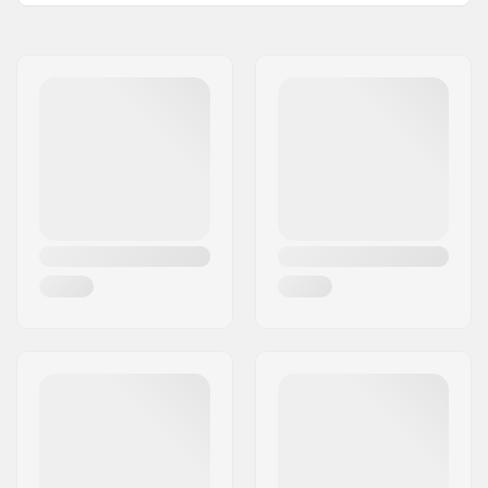
Brake mounting bolt:
Inclusief
Gaat samen met
Naam:
Centrano ApS
Adres:
Omega 6
Postcode:
8382
Woonplaats:
Hinnerup
Land:
Denemarken