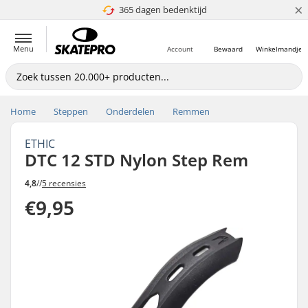
×
365 dagen bedenktijd
4.8 van 5
Menu
Account
Bewaard
Winkelmandje
Home
Steppen
Onderdelen
Remmen
ETHIC
DTC 12 STD Nylon Step Rem
4,8
//
5 recensies
€9,95