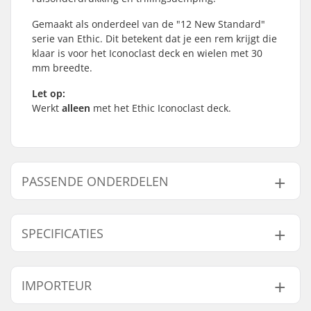
Gemaakt als onderdeel van de "12 New Standard"
serie van Ethic. Dit betekent dat je een rem krijgt die
klaar is voor het Iconoclast deck en wielen met 30
mm breedte.
Let op:
Werkt
alleen
met het Ethic Iconoclast deck.
PASSENDE ONDERDELEN
Vind producten die samen gaan met Ethic DTC 12
STD Nylon Step Rem:
SPECIFICATIES
Wieldiameter:
120mm, 125mm
IMPORTEUR
Gaat samen met
Rem type:
Flex Fender
Brake mounting bolt:
Inclusief