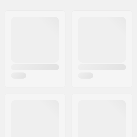
Naam:
Centrano ApS
Adres:
Omega 6
Postcode:
8382
Woonplaats:
Hinnerup
Land:
Denemarken