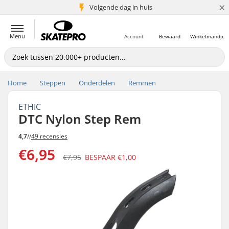
×
Volgende dag in huis
5+ mln. klanten
Menu
Account
Bewaard
Winkelmandje
Home
Steppen
Onderdelen
Remmen
ETHIC
DTC Nylon Step Rem
4,7
//
49 recensies
€6,95
€7,95
BESPAAR
€1,00