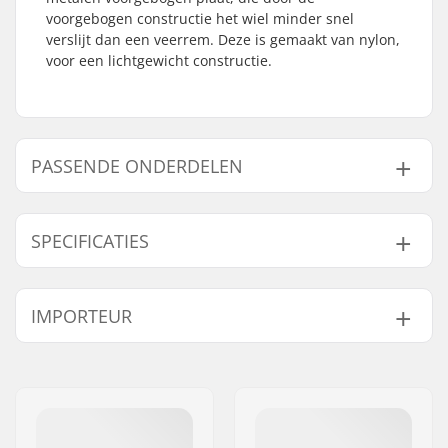
voorgebogen constructie het wiel minder snel
verslijt dan een veerrem. Deze is gemaakt van nylon,
voor een lichtgewicht constructie.
PASSENDE ONDERDELEN
Vind producten die samen gaan met Ethic DTC Nylon
Step Rem:
SPECIFICATIES
Wieldiameter:
100mm, 110mm
IMPORTEUR
Gaat samen met
Materiaal:
Nylon
Rem type:
Flex Fender
Naam:
Centrano ApS
Brake mounting bolt:
Inclusief
Adres:
Omega 6
Gewicht:
40g
Postcode:
8382
Woonplaats:
Hinnerup