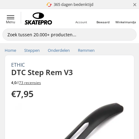
×
365 dagen bedenktijd
4.8 van 5
Menu
Account
Bewaard
Winkelmandje
Home
Steppen
Onderdelen
Remmen
ETHIC
DTC Step Rem V3
4,0
//
73 recensies
€7,95