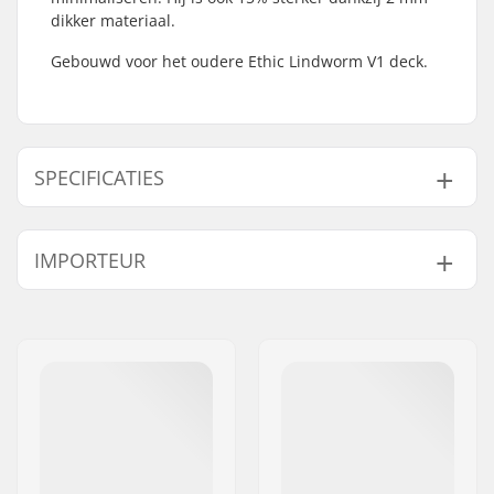
dikker materiaal.
Gebouwd voor het oudere Ethic Lindworm V1 deck.
SPECIFICATIES
Wieldiameter:
100mm, 110mm
IMPORTEUR
Rem type:
Flex Fender
Brake mounting bolt:
Inclusief
Naam:
Centrano ApS
Gewicht:
60g
Adres:
Omega 6
Postcode:
8382
Woonplaats:
Hinnerup
Land:
Denemarken