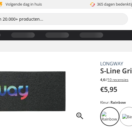
Volgende dag in huis
365 dagen bedenkti
LONGWAY
S-Line Gr
4,6
//
10 recensies
€5,95
Kleur:
Rainbow