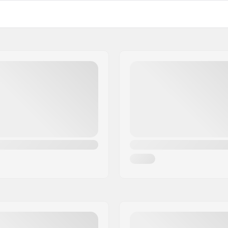
3")
Gewicht:
)