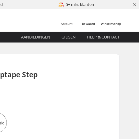
×
jd
5+ mln. klanten
Account
Bewaard
Winkelmandje
AANBIEDINGEN
GIDSEN
HELP & CONTACT
iptape Step