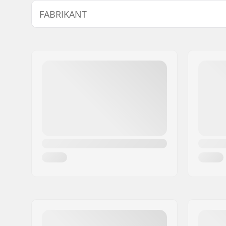
Length:
58.4cm (2
FABRIKANT
Width:
16cm (6.3"
Naam:
Centrano ApS
Adres:
Omega 6
Postcode:
8382
Woonplaats:
Hinnerup
Land:
Denemarken