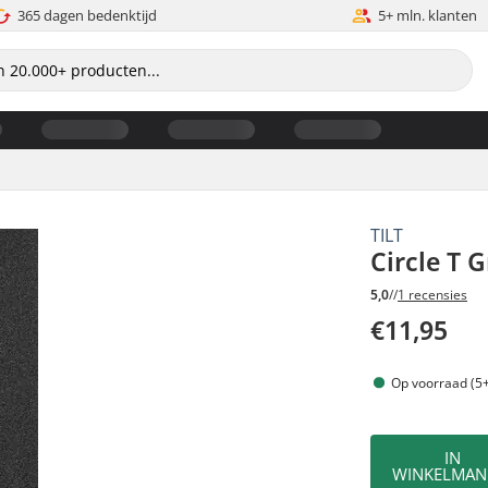
365 dagen bedenktijd
5+ mln. klanten
TILT
Circle T 
5,0
//
1 recensies
€11,95
Op voorraad (5+
IN
WINKELMAN