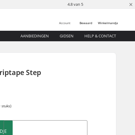
×
4.8 van 5
Account
Bewaard
Winkelmandje
AANBIEDINGEN
GIDSEN
HELP & CONTACT
Griptape Step
 stuks)
DJE