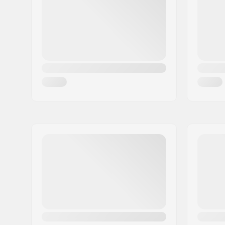
Woonplaats:
Hinnerup
Land:
Denemarken