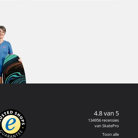
4.8 van 5
134956 recensies
van SkatePro
Toon alle