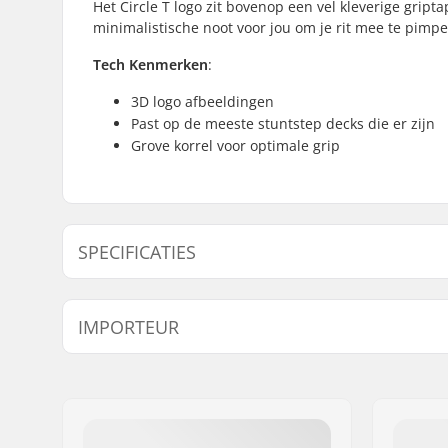
Het Circle T logo zit bovenop een vel kleverige griptap
minimalistische noot voor jou om je rit mee te pimpe
Tech Kenmerken
:
3D logo afbeeldingen
Past op de meeste stuntstep decks die er zijn
Grove korrel voor optimale grip
SPECIFICATIES
Length:
61cm (24"
IMPORTEUR
Width:
17.8cm (7"
Naam:
Centrano ApS
Adres:
Omega 6
Postcode:
8382