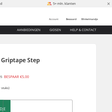
×
jd
5+ mln. klanten
Account
Bewaard
Winkelmandje
AANBIEDINGEN
GIDSEN
HELP & CONTACT
 Griptape Step
95
BESPAAR
€5,00
 stuks)
DJE