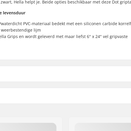
 zwart, Hella helpt je. Beide opties beschikbaar met deze Dot gript
e levensduur
waterdicht PVC-materiaal bedekt met een siliconen carbide korrel
 weerbestendige lijm
lla Grips en wordt geleverd met maar liefst 6" x 24" vel gripvaste
)
Gewicht:
)