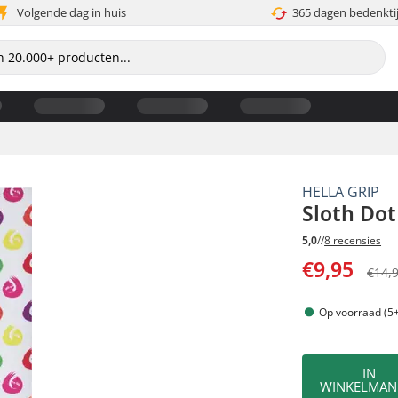
Volgende dag in huis
365 dagen bedenkti
HELLA GRIP
Sloth Dot
5,0
//
8 recensies
€9,95
€14,
Op voorraad (5+
IN
WINKELMAN