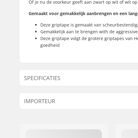
Of je nu de voorkeur geeft aan zwart op wit of wit op
Gemaakt voor gemakkelijk aanbrengen en een lang
Deze griptape is gemaakt van scheurbestendig/
Gemakkelijk aan te brengen with de aggressive
Deze griptape volgt de grotere griptapes van He
goedheid
SPECIFICATIES
Length:
61cm (24"
IMPORTEUR
Width:
15.2cm (6"
Naam:
Centrano ApS
Adres:
Omega 6
Postcode:
8382