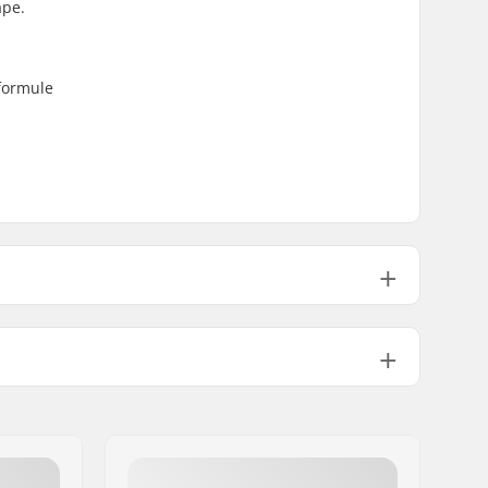
ape.
formule
70g