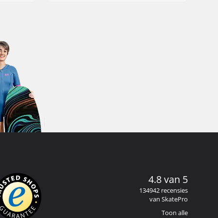
4.8 van 5
134942 recensies
van SkatePro
Toon alle