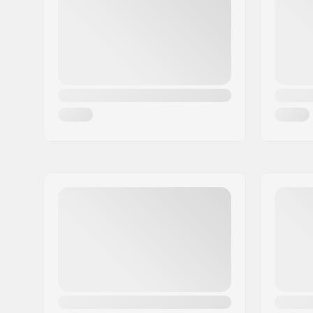
Woonplaats:
Hinnerup
Land:
Denemarken