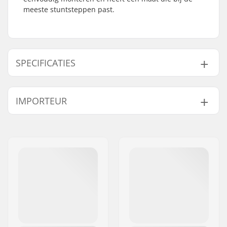
meeste stuntsteppen past.
SPECIFICATIES
Length:
54cm (21.3")
IMPORTEUR
Width:
12.7cm (5")
Gewicht:
40g
Naam:
Centrano ApS
Adres:
Omega 6
Postcode:
8382
Woonplaats:
Hinnerup
Land:
Denemarken