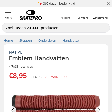
×
365 dagen bedenktijd
4.8 van 5
Menu
Account
Bewaard
Winkelmandje
Home
Steppen
Onderdelen
Handvatten
NATIVE
Emblem Handvatten
4,7
//
33 recensies
€8,95
€14,95
BESPAAR
€6,00