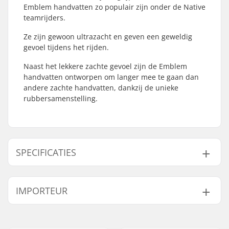
Emblem handvatten zo populair zijn onder de Native
teamrijders.
Ze zijn gewoon ultrazacht en geven een geweldig
gevoel tijdens het rijden.
Naast het lekkere zachte gevoel zijn de Emblem
handvatten ontworpen om langer mee te gaan dan
andere zachte handvatten, dankzij de unieke
rubbersamenstelling.
SPECIFICATIES
Past samen met bar
Aluminum, Staal,
IMPORTEUR
materiaal:
Titanium
Handvat-Lengte:
18cm
Naam:
Centrano ApS
Materiaal:
Rubber
Adres:
Omega 6