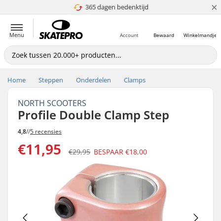
×
365 dagen bedenktijd
4.8 van 5
Menu
Account
Bewaard
Winkelmandje
Home
Steppen
Onderdelen
Clamps
NORTH SCOOTERS
Profile Double Clamp Step
4,8
//
5 recensies
€11,95
€29,95
BESPAAR
€18,00