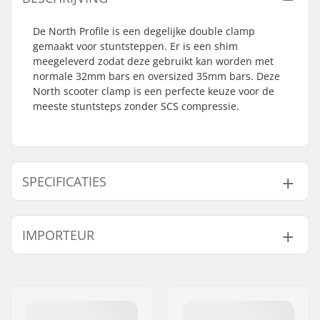
De North Profile is een degelijke double clamp
gemaakt voor stuntsteppen. Er is een shim
meegeleverd zodat deze gebruikt kan worden met
normale 32mm bars en oversized 35mm bars. Deze
North scooter clamp is een perfecte keuze voor de
meeste stuntsteps zonder SCS compressie.
SPECIFICATIES
Clamp
32mm (Regular),
IMPORTEUR
binnendiameter:
35mm (Oversized)
Maat klem:
Double
Naam:
Centrano ApS
Shim:
Inclusief
Adres:
Omega 6
Inclusief
Nee
Postcode:
8382
compression: