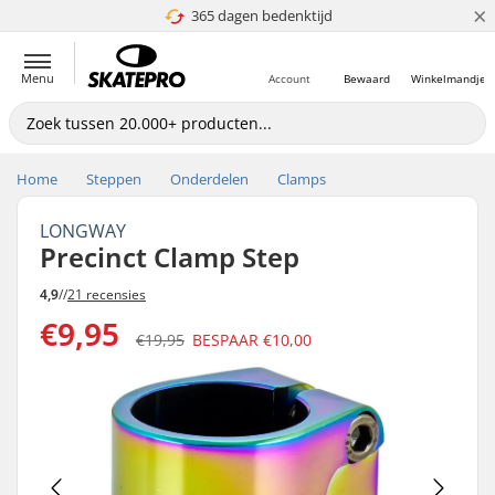
×
365 dagen bedenktijd
4.8 van 5
Menu
Account
Bewaard
Winkelmandje
Home
Steppen
Onderdelen
Clamps
LONGWAY
Precinct Clamp Step
4,9
//
21 recensies
€9,95
€19,95
BESPAAR
€10,00