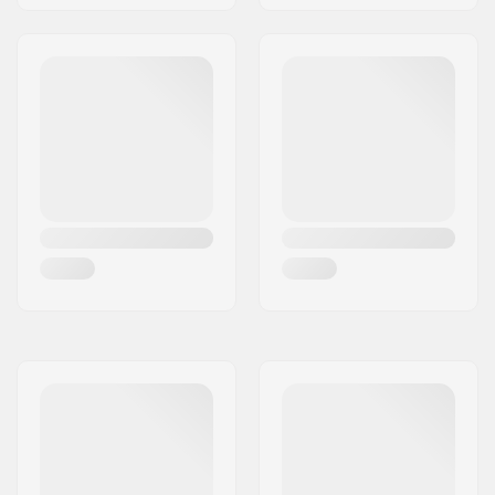
Wiel offset:
10mm
As:
Inclusief
As diameter:
8mm
Frame Spacer type:
Ingebouwd
Starnut:
Ingebouwd
Compressie Bout:
Niet inbegrepen