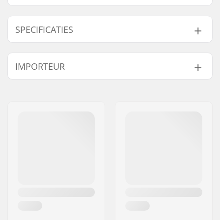
SPECIFICATIES
Wieldiameter:
100mm, 110mm,
IMPORTEUR
115mm
Compatibel met:
Standaard HIC, SCS
Naam:
Centrano ApS
Wielkernbreedte:
24mm
Adres:
Omega 6
Voorvorklengte:
150mm
Postcode:
8382
Gewicht:
342g
Woonplaats:
Hinnerup
Voorvork ontwerp:
One-piece
Land:
Denemarken
Wielprofiel:
Vlak, Smal, Off-road,
Rond
Voorvorktype:
Zonder schroefdraad
Materiaal:
Aluminium
Crown race:
Ingebouwd
Materiaal sterkte:
T6