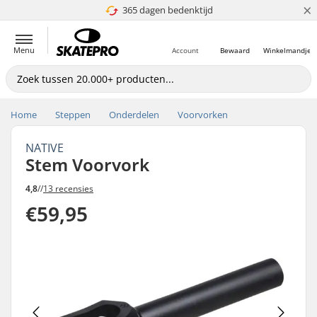
×
365 dagen bedenktijd
4.8 van 5
Menu
Account
Bewaard
Winkelmandje
Home
Steppen
Onderdelen
Voorvorken
NATIVE
Stem Voorvork
4,8
//
13 recensies
€59,95