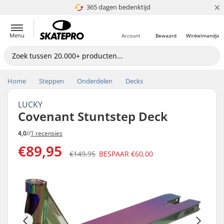
×
365 dagen bedenktijd
4.8 van 5
Menu
Account
Bewaard
Winkelmandje
Home
Steppen
Onderdelen
Decks
LUCKY
Covenant Stuntstep Deck
4,0
//
1 recensies
€89,95
€149,95
BESPAAR
€60,00