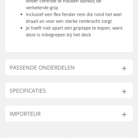
onder controle te houden dankzij de
verbeterde grip
Inclusief een flex fender rem die rond het wiel
draait en voor een sterke remkracht zorgt
Je hoeft niet apart een griptape te kopen, want
deze is inbegrepen bij het deck
PASSENDE ONDERDELEN
Vind producten die samen gaan met Lucky Covenant
Stuntstep Deck:
SPECIFICATIES
Deck breedte:
12.2cm (4.8")
IMPORTEUR
Gaat samen met
Deck lengte:
52cm (20.5")
Wieldiameter:
110mm
Naam:
Centrano ApS
Wielkernbreedte:
24mm
Adres:
Omega 6