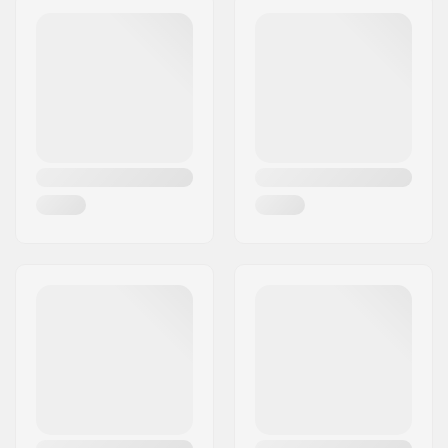
Gewicht:
1450g
Postcode:
8382
Materiaal:
Aluminium
Woonplaats:
Hinnerup
Deck ontwerp:
One-piece
Land:
Denemarken
Dropout Vorm:
Peg-cut
Concave:
Ja
Headtube hoek:
82°
Headsettype:
Integrated 1 1/8"
Deck spacers:
Inclusief
Rem type:
Flex Fender
Rem/Spatbord:
Inclusief
As:
Inclusief
As diameter:
8mm
Griptape:
Inclusief