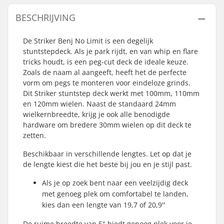
BESCHRIJVING
De Striker Benj No Limit is een degelijk
stuntstepdeck. Als je park rijdt, en van whip en flare
tricks houdt, is een peg-cut deck de ideale keuze.
Zoals de naam al aangeeft, heeft het de perfecte
vorm om pegs te monteren voor eindeloze grinds.
Dit Striker stuntstep deck werkt met 100mm, 110mm
en 120mm wielen. Naast de standaard 24mm
wielkernbreedte, krijg je ook alle benodigde
hardware om bredere 30mm wielen op dit deck te
zetten.
Beschikbaar in verschillende lengtes. Let op dat je
de lengte kiest die het beste bij jou en je stijl past.
Als je op zoek bent naar een veelzijdig deck
met genoeg plek om comfortabel te landen,
kies dan een lengte van 19,7 of 20,9''
De ruime breedte van 5" biedt genoeg plek voor je