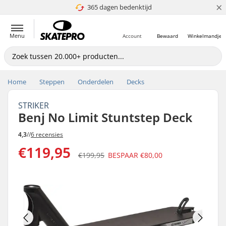
×
365 dagen bedenktijd
4.8 van 5
Menu
Account
Bewaard
Winkelmandje
Home
Steppen
Onderdelen
Decks
STRIKER
Benj No Limit Stuntstep Deck
4,3
//
6 recensies
€119,95
€199,95
BESPAAR
€80,00