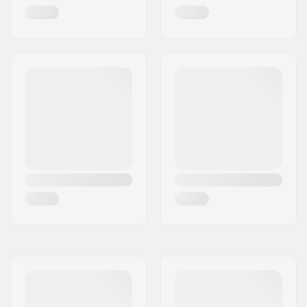
Headtube lengte:
110mm
Headsettype:
Integrated 1 1/8"
Deck spacers:
Inclusief
Rem type:
Flex Fender
Rem/Spatbord:
Inclusief
As:
Inclusief
As diameter:
8mm
Griptape:
Niet inbegrepen