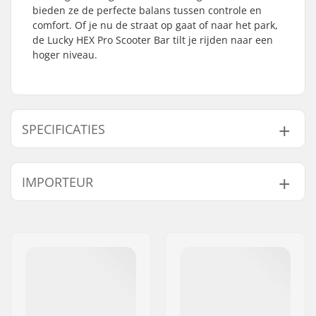
bieden ze de perfecte balans tussen controle en
comfort. Of je nu de straat op gaat of naar het park,
de Lucky HEX Pro Scooter Bar tilt je rijden naar een
hoger niveau.
SPECIFICATIES
Compatibel met:
SCS
IMPORTEUR
Past samen met bar
Aluminum
materiaal:
Naam:
Centrano ApS
Bar hoogte:
622mm (24.5")
Adres:
Omega 6
Bar breedte:
597mm (23.5")
Postcode:
8382
Bar materiaal:
Aluminium
Woonplaats:
Hinnerup
Bar Buitendiameter:
35mm (Oversized)
Land:
Denemarken
Bar Binnendiameter:
28mm
SCS Ready:
Ja