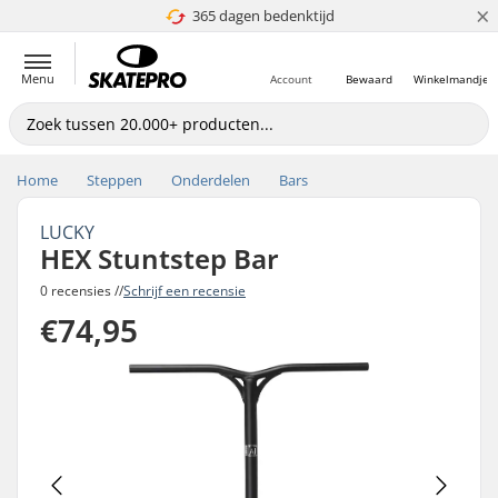
×
365 dagen bedenktijd
4.8 van 5
Menu
Account
Bewaard
Winkelmandje
Home
Steppen
Onderdelen
Bars
LUCKY
HEX Stuntstep Bar
0 recensies //
Schrijf een recensie
€74,95