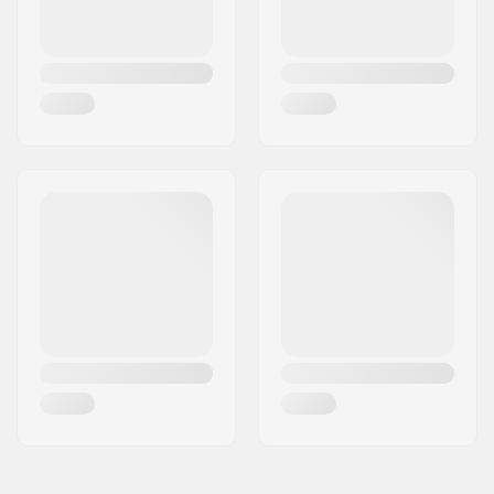
SCS sleeve included:
Nee
Stuur Vorm:
Y-bar
Inclusief
Nee
compression: