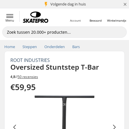
×
Volgende dag in huis
5+ mln. klanten
Menu
Account
Bewaard
Winkelmandje
Home
Steppen
Onderdelen
Bars
ROOT INDUSTRIES
Oversized Stuntstep T-Bar
4,8
//
50 recensies
€59,95