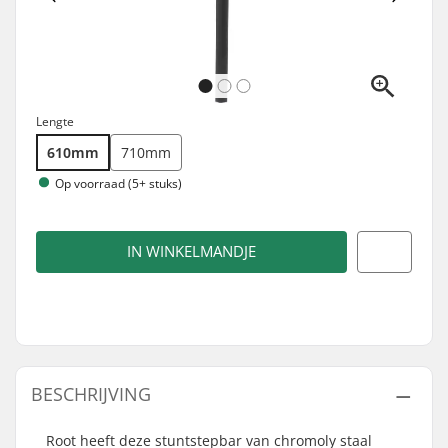
Lengte
610mm
710mm
Op voorraad (5+ stuks)
IN WINKELMANDJE
BESCHRIJVING
Root heeft deze stuntstepbar van chromoly staal