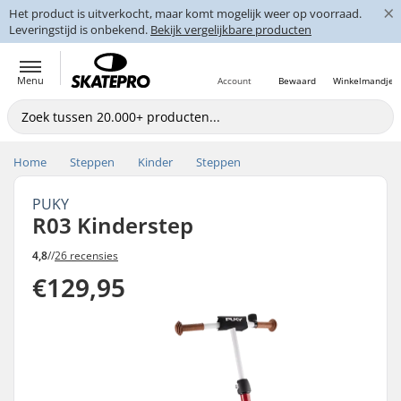
×
Het product is uitverkocht, maar komt mogelijk weer op voorraad.
Leveringstijd is onbekend.
Bekijk vergelijkbare producten
Menu
Account
Bewaard
Winkelmandje
Home
Steppen
Kinder
Steppen
PUKY
R03 Kinderstep
4,8
//
26 recensies
€129,95