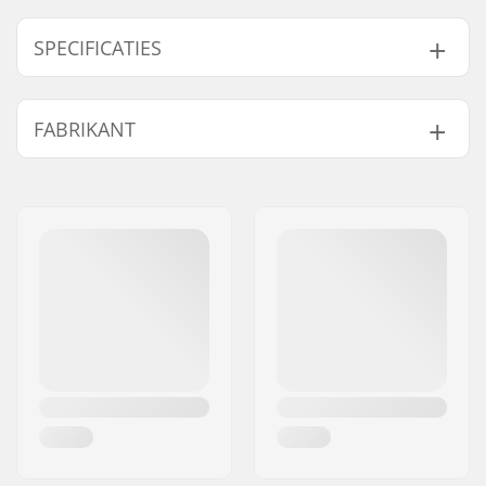
SPECIFICATIES
Max. toelaatbaar
50 kg
FABRIKANT
gewicht:
Gewicht:
4300g
Naam:
PUKY GmbH & Co.
Adres:
KG Postfach 14 60
Postcode:
D-42489
Woonplaats:
Wülfrath
Land:
Duitsland