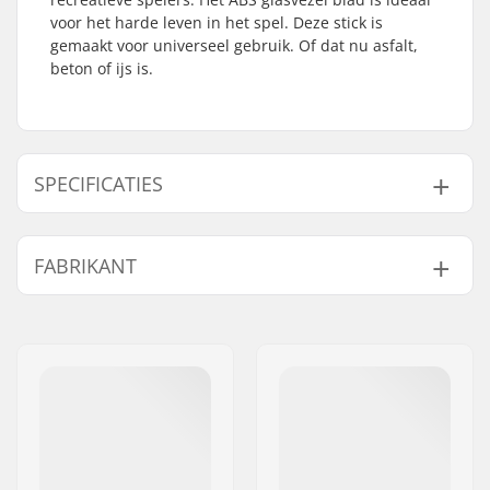
voor het harde leven in het spel. Deze stick is
gemaakt voor universeel gebruik. Of dat nu asfalt,
beton of ijs is.
SPECIFICATIES
Totale hoogte:
145cm
FABRIKANT
Blad Materiaal:
Glasvezel, ABS
(Plastic)
Naam:
TEMPISH s.r.o.
Flex:
50
Adres:
Bratrí Wolfu 495/16
Stick Lengte:
130cm
Postcode:
779 00
Stick Materiaal:
Hout
Woonplaats:
Olomouc
Land:
Tsjechië