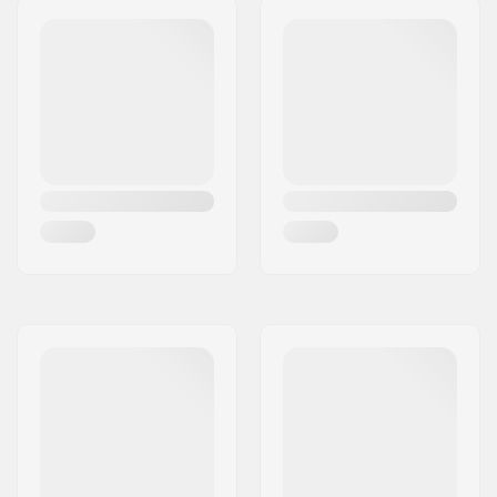
Stuur Vorm:
Y-bar
Bar materiaal:
Chromoly Staal 4130
Bar Buitendiameter:
32mm (Standaard)
Bar Binnendiameter:
28mm
Backsweep:
Geen
Wielprofiel:
Rond
Wielkernbreedte:
24mm
Kern materiaal:
Aluminium
Kern ontwerp:
Gespaakt
As diameter:
8mm
Lagerprecisie:
Niet gespecificeerd
Rem type:
Flex Fender
Montage:
Gedeeltelijk
gemonteerd
Aanbevolen vanaf:
10 jaar
Niveau:
Beginner
Riding Style:
Park