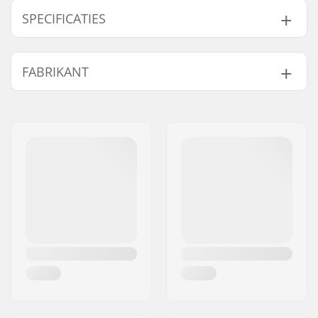
SPECIFICATIES
Totale hoogte:
80.5cm (31.7")
FABRIKANT
Compression type:
IHC
Wieldiameter:
110mm
Naam:
Centrano
Gewicht:
3500g
Adres:
Omega 6
Bar hoogte:
560mm (22")
Postcode:
8382
Bar breedte:
457mm (18")
Woonplaats:
Hinnerup
Headsettype:
Semi-Integrated
Land:
Denemarken
Voorvorktype:
Zonder schroefdraad
Deck ontwerp:
One-piece
Deck lengte:
48.5cm (19.1")
Deck breedte:
10.1cm (4")
Dropout Vorm:
Peg-cut
Concave:
Ja
Voorvork ontwerp:
2-delig