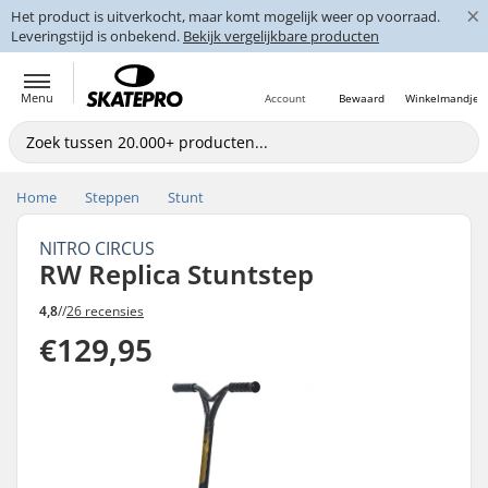
×
Het product is uitverkocht, maar komt mogelijk weer op voorraad.
Leveringstijd is onbekend.
Bekijk vergelijkbare producten
Menu
Account
Bewaard
Winkelmandje
Home
Steppen
Stunt
NITRO CIRCUS
RW Replica Stuntstep
4,8
//
26 recensies
€129,95