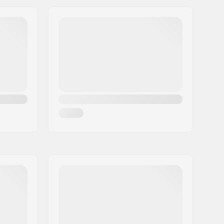
28mm
Rond
24mm
8mm
Flex Fender
Gedeeltelijk gemonteerd
10 jaar
Beginner
Park