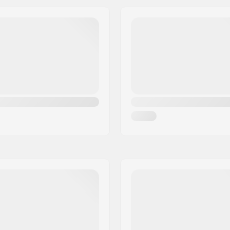
2")
Bar Binnendiameter:
.3")
Wielprofiel:
rated
Wielkernbreedte:
hroefdraad
As diameter:
m
Rem type:
e
Montage:
3")
Aanbevolen vanaf:
65")
Niveau:
Riding Style: