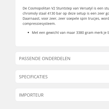
De Cosmopolitan V2 Stuntstep van Versatyl is een stu
chromoly staal 4130 bar op deze setup is een zeer go
Daarnaast, voor zeer, zeer soepele spin trucjes, wo
compressiesysteem.
Met een gewicht van maar 3380 gram merk je bi
PASSENDE ONDERDELEN
Vind producten die samen gaan met Versatyl Cosmop
SPECIFICATIES
Passende onderdelen
Totale hoogte:
81cm (31.
IMPORTEUR
Compression type:
IHC
Wieldiameter:
110mm
Naam:
Centrano ApS
Gewicht:
3380g