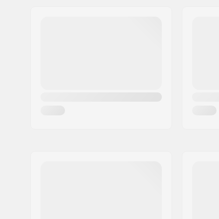
Adres:
Omega 6
Bar hoogte:
560mm (2
Postcode:
8382
Bar breedte:
540mm (21
Woonplaats:
Hinnerup
Headsettype:
Non-integ
Land:
Denemarken
Voorvorktype:
Zonder sc
Materiaal:
Aluminiu
Deck ontwerp:
One-piec
Deck lengte:
49cm (19.
Deck breedte:
11.8cm (4.
Headtube hoek:
83°
Concave:
Vlak