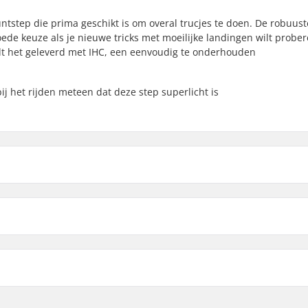
ntstep die prima geschikt is om overal trucjes te doen. De robuust
ede keuze als je nieuwe tricks met moeilijke landingen wilt prober
rdt het geleverd met IHC, een eenvoudig te onderhouden
j het rijden meteen dat deze step superlicht is
olitan V2 Stuntstep:
9")
Voorvork ontwerp:
Stuur Vorm:
Bar materiaal:
Bar Buitendiameter: