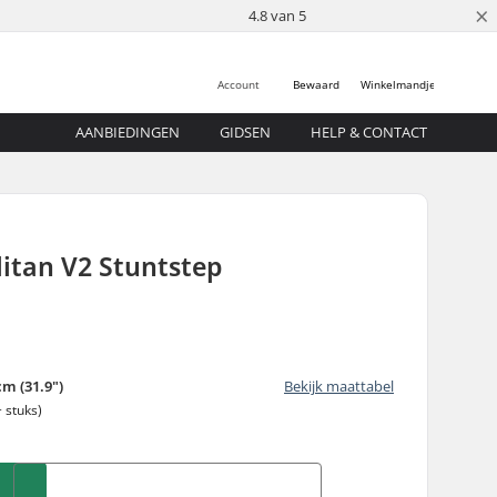
×
4.8 van 5
Account
Bewaard
Winkelmandje
AANBIEDINGEN
GIDSEN
HELP & CONTACT
itan V2 Stuntstep
cm (31.9")
Bekijk maattabel
 stuks)