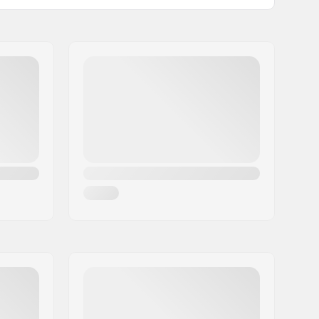
Geen
Rond
24mm
Aluminium
Gespaakt
8mm
ABEC-9
Flex Fender
Gedeeltelijk gemonteerd
90mm
8 jaar
Beginner, Gemiddeld
Park