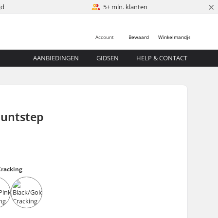
×
jd
5+ mln. klanten
Account
Bewaard
Winkelmandje
AANBIEDINGEN
GIDSEN
HELP & CONTACT
tuntstep
Cracking