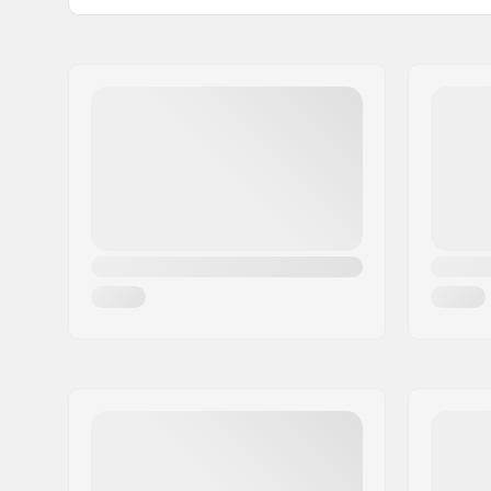
Wieldiameter:
110mm
Naam:
Centrano
Gewicht:
3760g
Adres:
Omega 6
Bar hoogte:
560mm (2
Postcode:
8382
Bar breedte:
533mm (2
Woonplaats:
Hinnerup
Headsettype:
Semi-Inte
Land:
Denemarken
Voorvorktype:
Zonder sc
Deck ontwerp:
One-piec
Deck lengte:
48cm (19"
Deck breedte:
11.4cm (4.
Dropout Vorm:
Peg-cut
Concave:
Ja
Voorvork ontwerp:
2-delig
Stuur Vorm:
T-bar
Bar materiaal:
Chromoly 