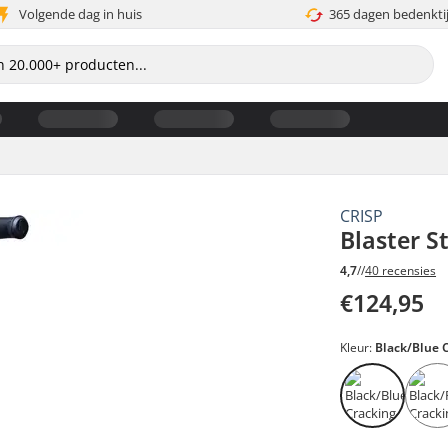
Volgende dag in huis
365 dagen bedenkti
CRISP
Blaster S
4,7
//
40 recensies
€124,95
Kleur:
Black/Blue 