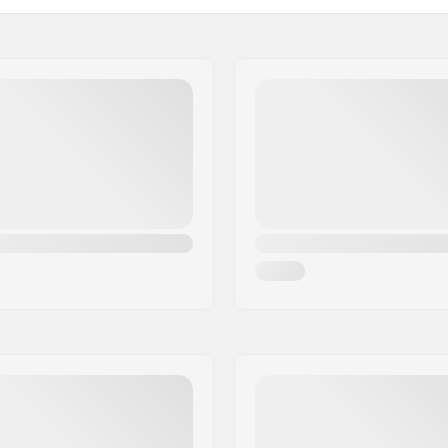
Backsweep:
Wielprofiel:
2")
Wielkernbreedte:
1")
Kern materiaal:
grated
Kern ontwerp:
hroefdraad
As diameter:
e
Lagerprecisie:
)
Rem type:
5")
Montage:
Headtube lengte:
Aanbevolen vanaf:
Niveau:
Riding Style:
Staal 4130