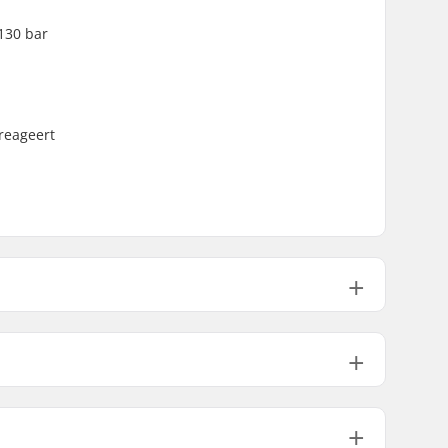
4130 bar
reageert
32mm (Standaard)
28mm