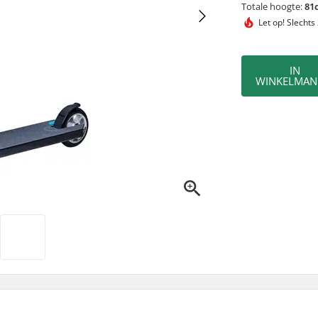
Totale hoogte:
81
Let op!
Slechts
IN
WINKELMAN