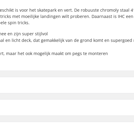
geschikt is voor het skatepark en vert. De robuuste chromoly staal 
tricks met moeilijke landingen wilt proberen. Daarnaast is IHC een
le spin tricks.
e en zijn super stijlvol
al en licht deck, dat gemakkelijk van de grond komt en supergoed 
art, maar het ook mogelijk maakt om pegs te monteren
untstep:
en
9")
Bar Buitendiameter:
Bar Binnendiameter: