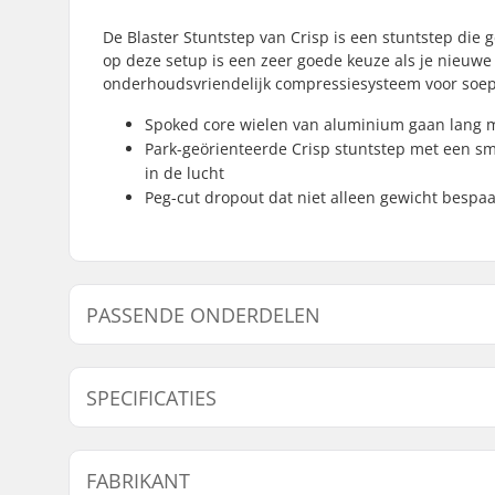
De Blaster Stuntstep van Crisp is een stuntstep die 
op deze setup is een zeer goede keuze als je nieuwe 
onderhoudsvriendelijk compressiesysteem voor soepe
Spoked core wielen van aluminium gaan lang me
Park-geörienteerde Crisp stuntstep met een sm
in de lucht
Peg-cut dropout dat niet alleen gewicht bespa
PASSENDE ONDERDELEN
Vind producten die samen gaan met Crisp Blaster St
SPECIFICATIES
Passende onderdel
Totale hoogte:
81cm (31.
FABRIKANT
Compression type:
IHC