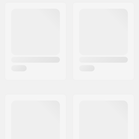
Voorvork ontwerp:
One-piece
Stuur Vorm:
Y-bar
Bar materiaal:
Chromoly Staal 4130
Bar Buitendiameter:
35mm (Oversized)
Bar Binnendiameter:
32mm
Wielprofiel:
Rond
Wielhardheid:
88A
Wielkernbreedte:
24mm
Kern materiaal:
Aluminium
Kern ontwerp:
Gespaakt
As diameter:
8mm
Lagerprecisie:
Niet gespecificeerd
Rem type:
Flex Fender
Montage:
Gedeeltelijk
gemonteerd
Aanbevolen vanaf:
13 jaar
Niveau:
Gevorderd