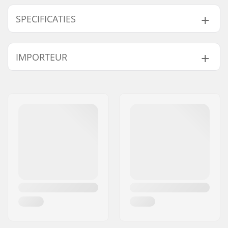
SPECIFICATIES
Totale hoogte:
84.5cm (33.3")
IMPORTEUR
Compression type:
HIC
Wieldiameter:
120mm
Naam:
Centrano ApS
Gewicht:
3900g
Adres:
Omega 6
Bar hoogte:
630mm (24.8")
Postcode:
8382
Bar breedte:
530mm (20.9")
Woonplaats:
Hinnerup
Headsettype:
Integrated 1 1/8"
Land:
Denemarken
Voorvorktype:
Zonder schroefdraad
Materiaal:
Aluminium 6000
Series
Deck lengte:
49.5cm (19.5")
Deck breedte:
12.5cm (4.9")
Dropout Vorm:
Peg-cut
Concave:
Ja