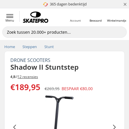
×
365 dagen bedenktijd
4.8 van 5
Menu
Account
Bewaard
Winkelmandje
Home
Steppen
Stunt
DRONE SCOOTERS
Shadow II Stuntstep
4,8
//
12 recensies
€189,95
€269,95
BESPAAR
€80,00