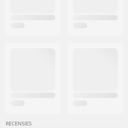
Aanbevolen vanaf:
10 jaar
Niveau:
Gemiddeld
Riding Style:
Park
RECENSIES