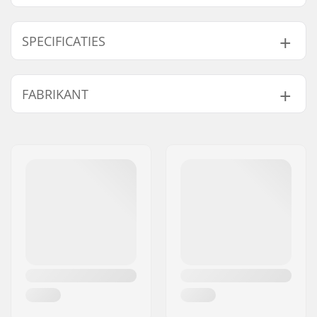
SPECIFICATIES
Totale hoogte:
84cm (33.1")
FABRIKANT
Compression type:
IHC
Wieldiameter:
110mm
Naam:
Centrano ApS
Gewicht:
3910g
Adres:
Omega 6
Bar hoogte:
600mm (23.6")
Postcode:
8382
Bar breedte:
550mm (21.7")
Woonplaats:
Hinnerup
Headsettype:
Integrated 1 1/8"
Land:
Denemarken
Voorvorktype:
Zonder schroefdraad
Materiaal:
Aluminium 6000
Series
Deck lengte:
53cm (20.9")
Deck breedte:
11cm (4.3")
Dropout Vorm:
Peg-cut