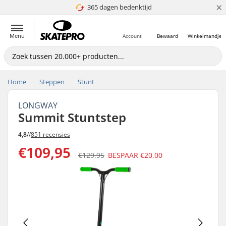
×
365 dagen bedenktijd
4.8 van 5
Menu
Account
Bewaard
Winkelmandje
Home
Steppen
Stunt
LONGWAY
Summit Stuntstep
4,8
//
851 recensies
€109,95
€129,95
BESPAAR
€20,00