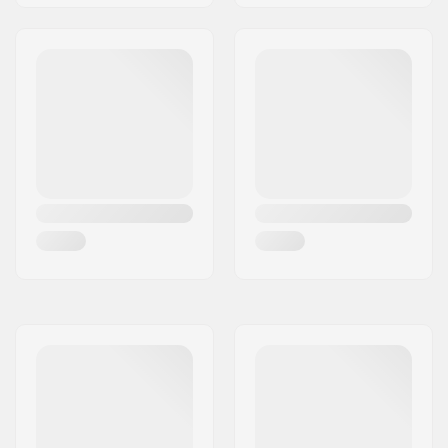
Headtube hoek:
82.5°
Concave:
Ja
Voorvork ontwerp:
One-piece
Stuur Vorm:
Y-bar
Bar materiaal:
Chromoly Staal 4130
Bar Buitendiameter:
32mm (Standaard)
Bar Binnendiameter:
28mm
Wielprofiel:
Rond
Wielhardheid:
88A
Wielkernbreedte:
24mm
Kern materiaal:
Aluminium
Kern ontwerp:
Gespaakt
As diameter:
8mm
Lagerprecisie:
ABEC-9
Rem type:
Flex Fender
Montage:
Gedeeltelijk
gemonteerd