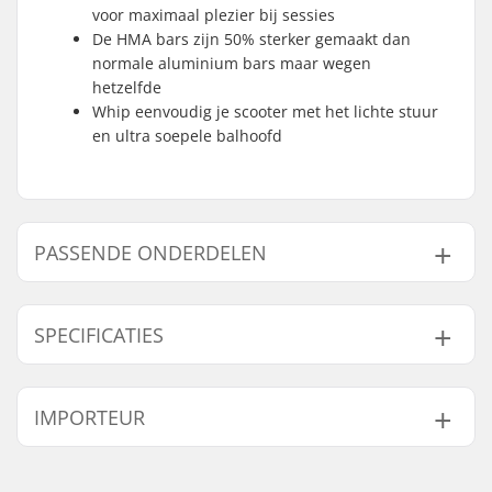
voor maximaal plezier bij sessies
De HMA bars zijn 50% sterker gemaakt dan
normale aluminium bars maar wegen
hetzelfde
Whip eenvoudig je scooter met het lichte stuur
en ultra soepele balhoofd
PASSENDE ONDERDELEN
Vind producten die samen gaan met Root Invictus
Stuntstep:
SPECIFICATIES
Totale hoogte:
88cm (34.6")
IMPORTEUR
Compression type:
IHC
Wieldiameter:
110mm
Passende onderdelen
Naam:
Centrano ApS
Gewicht:
3450g