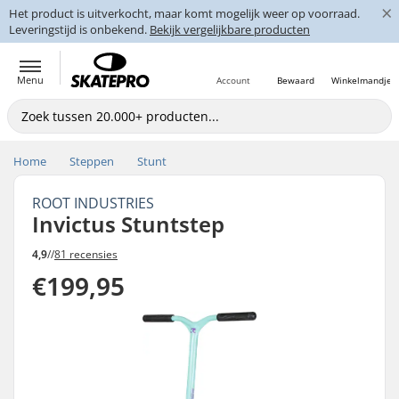
×
Het product is uitverkocht, maar komt mogelijk weer op voorraad.
Leveringstijd is onbekend.
Bekijk vergelijkbare producten
Menu
Account
Bewaard
Winkelmandje
Home
Steppen
Stunt
ROOT INDUSTRIES
Invictus Stuntstep
4,9
//
81 recensies
€199,95