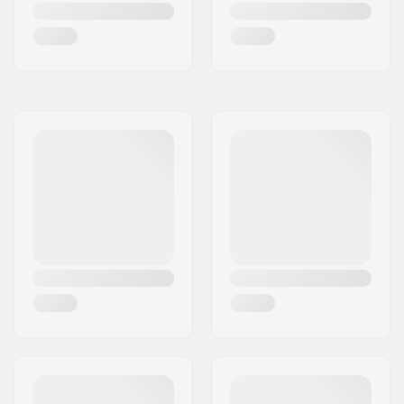
Wielprofiel:
Vlak
Wielkernbreedte:
30mm
Kern materiaal:
Aluminium
Kern ontwerp:
Hollow
As diameter:
8mm
Lagerprecisie:
Niet gespecificeerd
Rem type:
Flex Fender
Montage:
Gedeeltelijk
gemonteerd
Niveau:
Gemiddeld