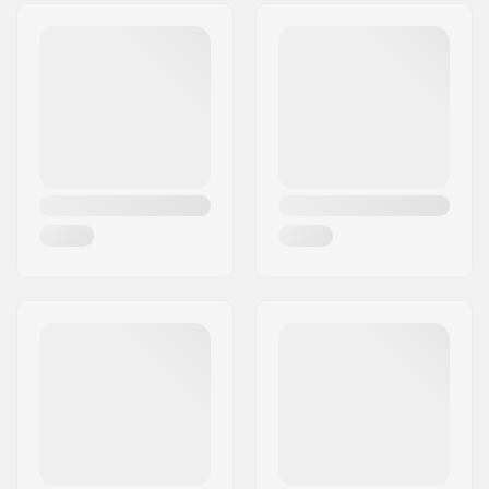
Adres:
Omega 6
Bar hoogte:
610mm (24")
Postcode:
8382
Bar breedte:
580mm (22.8")
Woonplaats:
Hinnerup
Headsettype:
Integrated 1 1/8"
Land:
Denemarken
Voorvorktype:
Zonder schroefdraad
Materiaal:
Aluminium 6000
Series
Deck ontwerp:
One-piece
Deck lengte:
49.5cm (19.5")
Deck breedte:
12.2cm (4.8")
Headtube hoek:
82.5°
Concave:
Ja
Voorvork ontwerp:
One-piece
Stuur Vorm:
Y-bar
Bar materiaal:
High Modulus Alloy
Bar Buitendiameter:
35mm (Oversized)
Bar Binnendiameter:
28mm
Backsweep:
Geen