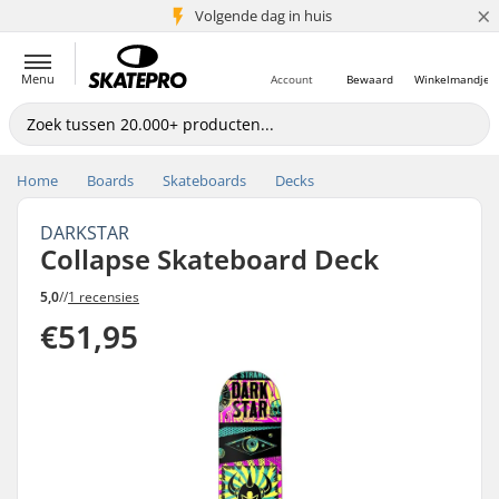
×
Volgende dag in huis
5+ mln. klanten
Menu
Account
Bewaard
Winkelmandje
Home
Boards
Skateboards
Decks
DARKSTAR
Collapse Skateboard Deck
5,0
//
1 recensies
€51,95