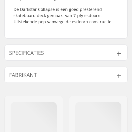
De Darkstar Collapse is een goed presterend
skateboard deck gemaakt van 7-ply esdoorn.
Uitstekende pop vanwege de esdoorn constructie.
SPECIFICATIES
Deck breedte:
8" (20.3cm)
FABRIKANT
Deck lengte:
31.85" (80.9cm)
Wielbasis:
14" (35.6cm)
Naam:
Emporium A/S
Deck materiaal:
Esdoorn, 7-ply
Adres:
Rolighedsvej 20, 1958
Deck Kleuren:
Verschillende kleuren
Frederiksberg C
topfineer
Postcode:
1958
Concave:
Steep
Woonplaats:
Copenhagen
Deck specificaties:
Double kicktail
Land:
Denemarken
Griptape:
Niet inbegrepen