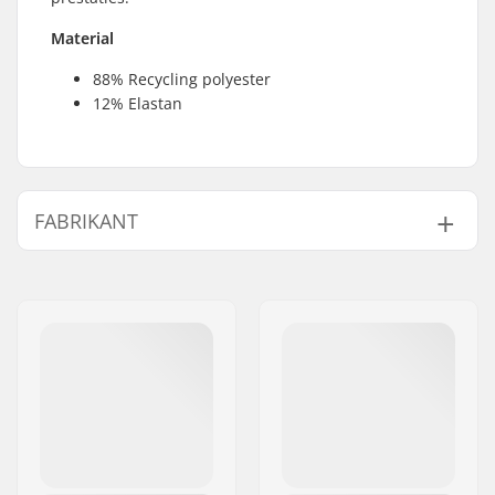
Material
88% Recycling polyester
12% Elastan
FABRIKANT
Naam:
SAS Picture Organic
Clothing
Adres:
175 RUE GEORGES
CHARPAK
Postcode:
63118
Woonplaats:
CEBAZAT
Land:
Frankrijk