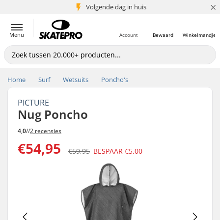
×
Volgende dag in huis
5+ mln. klanten
Menu
Account
Bewaard
Winkelmandje
Home
Surf
Wetsuits
Poncho's
PICTURE
Nug Poncho
4,0
//
2 recensies
€54,95
€59,95
BESPAAR
€5,00