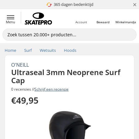
×
365 dagen bedenktijd
4.8 van 5
Menu
Account
Bewaard
Winkelmandje
Home
Surf
Wetsuits
Hoods
O'NEILL
Ultraseal 3mm Neoprene Surf
Cap
0 recensies //
Schrijf een recensie
€49,95