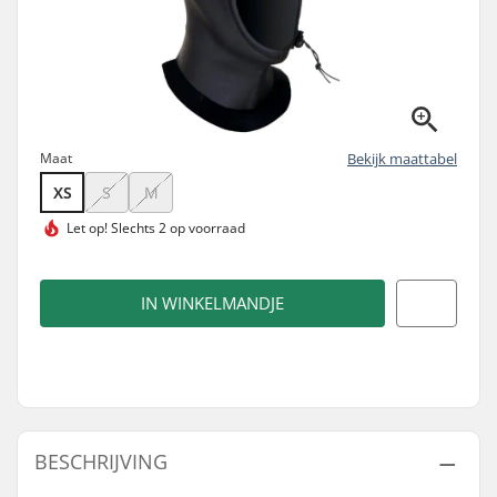
Maat
Bekijk maattabel
XS
S
M
Let op!
Slechts 2 op voorraad
IN WINKELMANDJE
BESCHRIJVING