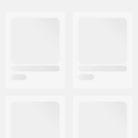
Naam:
B-sport A/S
Adres:
Golfvej 10
Postcode:
7400
Woonplaats:
Herning
Land:
Denemarken