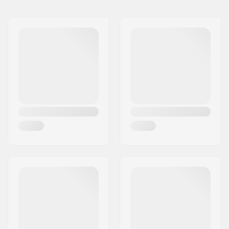
Naam:
B-sport A/S
Adres:
Golfvej 10
Postcode:
7400
Woonplaats:
Herning
Land:
Denemarken