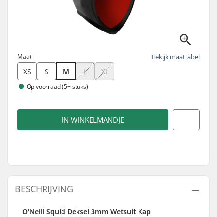
Maat
Bekijk maattabel
XS
S
M
L
XL
Op voorraad (5+ stuks)
IN WINKELMANDJE
BESCHRIJVING
O'Neill Squid Deksel 3mm Wetsuit Kap