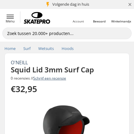
×
Volgende dag in huis
5+ mln. klanten
Menu
Account
Bewaard
Winkelmandje
Home
Surf
Wetsuits
Hoods
O'NEILL
Squid Lid 3mm Surf Cap
0 recensies //
Schrijf een recensie
€32,95