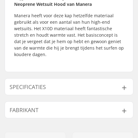
Neoprene Wetsuit Hood van Manera
Manera heeft voor deze kap hetzelfde materiaal
gebruikt als voor een aantal van hun high-end
wetsuits. Het X10D materiaal heeft fantastische
stretch en houdt warmte vast. Het basisconcept is
dat je vergeet dat je hem op hebt en gewoon geniet
van de warmte die hij je brengt tijdens het surfen op
koudere dagen.
SPECIFICATIES
Dikte:
2mm
FABRIKANT
Activity:
Kitesurfing, Surfen,
Windsurfen, SUP
Naam:
F-ONE SAS
(Stand Up Paddling),
Adres:
175 Route de la foire ZAC de
Waterskiën