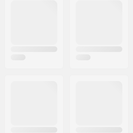
la Méditerranée
Postcode:
34470
Woonplaats:
Pérols
Land:
Frankrijk