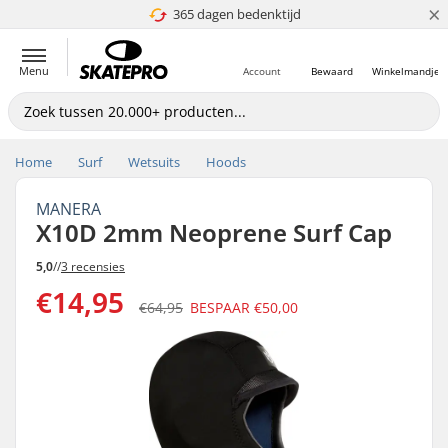
×
365 dagen bedenktijd
4.8 van 5
Menu
Account
Bewaard
Winkelmandje
Home
Surf
Wetsuits
Hoods
MANERA
X10D 2mm Neoprene Surf Cap
5,0
//
3 recensies
€14,95
€64,95
BESPAAR
€50,00