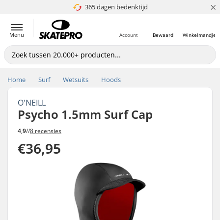
×
365 dagen bedenktijd
4.8 van 5
Menu
Account
Bewaard
Winkelmandje
Home
Surf
Wetsuits
Hoods
O'NEILL
Psycho 1.5mm Surf Cap
4,9
//
8 recensies
€36,95