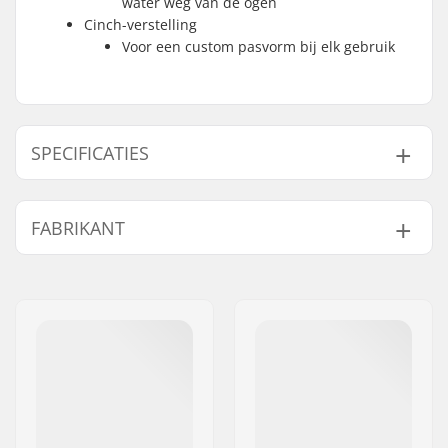
water weg van de ogen
Cinch-verstelling
Voor een custom pasvorm bij elk gebruik
SPECIFICATIES
Activity:
Wakeboarding,
FABRIKANT
Kitesurfing, Surfen,
Windsurfen, SUP
Naam:
B-sport A/S
(Stand Up Paddling),
Adres:
Golfvej 10
Kayaking, Kanoën
Postcode:
7400
Woonplaats:
Herning
Land:
Denemarken