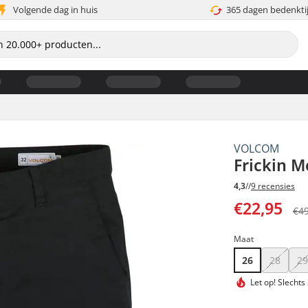
Volgende dag in huis
365 dagen bedenkti
VOLCOM
Frickin M
4,3
//
9 recensies
€22,95
€4
Maat
26
28
2
Let op!
Slechts