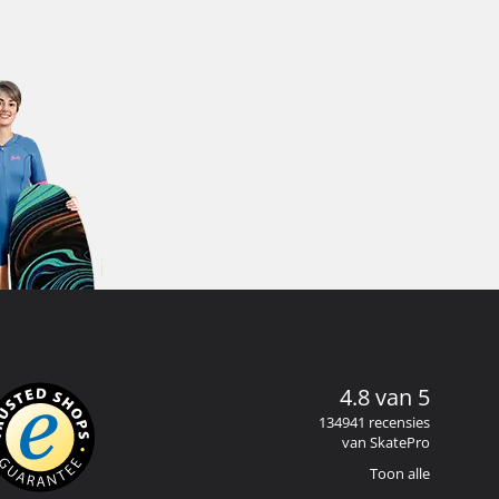
4.8 van 5
134941 recensies
van SkatePro
Toon alle