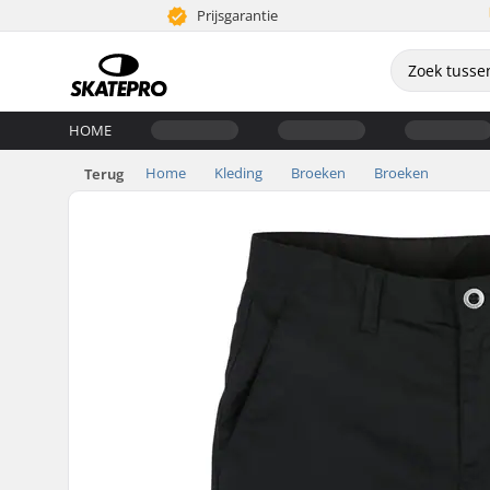
Prijsgarantie
HOME
Home
Kleding
Broeken
Broeken
Terug