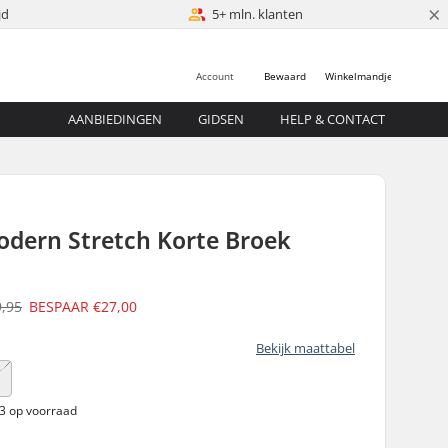
×
jd
5+ mln. klanten
Account
Bewaard
Winkelmandje
AANBIEDINGEN
GIDSEN
HELP & CONTACT
odern Stretch Korte Broek
9,95
BESPAAR
€27,00
Bekijk maattabel
9
 3 op voorraad