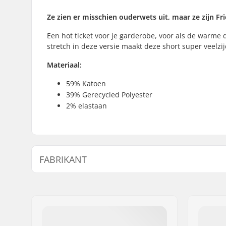
Ze zien er misschien ouderwets uit, maar ze zijn Fr
Een hot ticket voor je garderobe, voor als de warme
stretch in deze versie maakt deze short super veelzijdi
Materiaal:
59% Katoen
39% Gerecycled Polyester
2% elastaan
FABRIKANT
Naam:
JA-Distribution ApS
Adres:
Sejrs Alle 2, 8240 Risskov
Postcode:
8240
Woonplaats:
Risskov