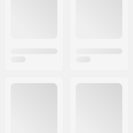
in skateparken, op het strand en de pistes.
Volcom heeft altijd als een belangrijke waarde
gehad om terug te geven aan het millieu en de
gemeenschap. Het merk streeft naar
verantwoorde productiemethoden en in de loop
der jaren heeft Volcom gedoneerd aan
verschillende non-profitpartners en
gemeenschapsinitiatieven.