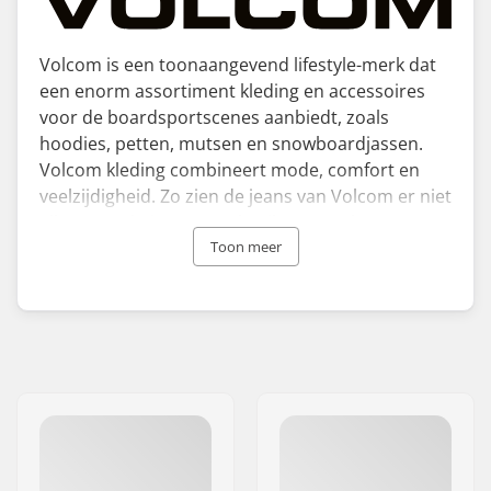
Volcom is een toonaangevend lifestyle-merk dat
een enorm assortiment kleding en accessoires
voor de boardsportscenes aanbiedt, zoals
hoodies, petten, mutsen en snowboardjassen.
Volcom kleding combineert mode, comfort en
veelzijdigheid. Zo zien de jeans van Volcom er niet
alleen goed uit, maar gebruiken ze ook
stretchmateriaal, wat betekent dat je tricks kunt
Toon meer
doen zonder angst voor scheuren.
Het verhaal van het merk begon in 1991 toen
twee vrienden in de VS een bedrijf wilden
beginnen rond hun favoriete sporten,
snowboarden, skateboarden en surfen. Hun
motto is altijd "Youth Against Establishment"
geweest en dit wordt vertegenwoordigd door hun
beroemde Volcom Stone logo dat vaak te zien is