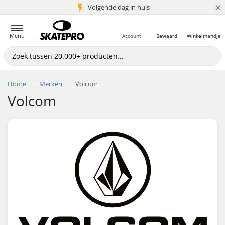
×
Volgende dag in huis
5+ mln. klanten
Menu
Account
Bewaard
Winkelmandje
Home
Merken
Volcom
Volcom