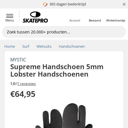
×
365 dagen bedenktijd
4.8 van 5
Menu
Account
Bewaard
Winkelmandje
Home
Surf
Wetsuits
Handschoenen
MYSTIC
Supreme Handschoen 5mm
Lobster Handschoenen
1,0
//
1 recensies
€64,95