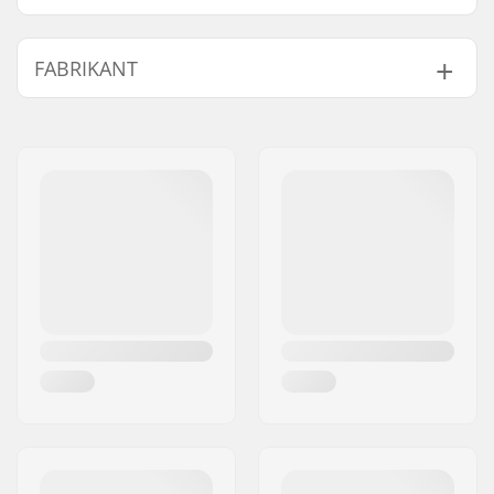
Dikte:
5mm
FABRIKANT
Activity:
Kitesurfing
Watertemperatuur:
10-18 °C, < 5-10 °C
Naam:
North Actionsports Group
Geslacht:
Heren
B.V.
Adres:
Lageweg 34
Postcode:
2222
Woonplaats:
AG Katwijk
Land:
Nederland