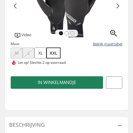
Video
Maat
Bekijk maattabel
M
L
XL
XXL
Let op!
Slechts 2 op voorraad
IN WINKELMANDJE
BESCHRIJVING