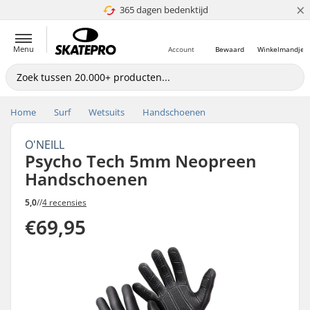
×
365 dagen bedenktijd
4.8 van 5
Menu
Account
Bewaard
Winkelmandje
Home
Surf
Wetsuits
Handschoenen
O'NEILL
Psycho Tech 5mm Neopreen
Handschoenen
5,0
//
4 recensies
€69,95