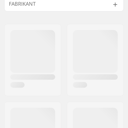
FABRIKANT
Activity:
All-round
Watertemperatuur:
10-18 °C, < 5-10 °C
Naam:
B-sport A/S
Geslacht:
Heren
Adres:
Golfvej 10
Postcode:
7400
Woonplaats:
Herning
Land:
Denemarken