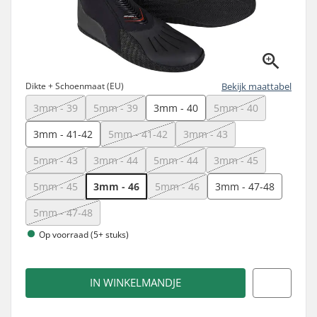
Dikte + Schoenmaat (EU)
Bekijk maattabel
3mm - 39
5mm - 39
3mm - 40
5mm - 40
3mm - 41-42
5mm - 41-42
3mm - 43
5mm - 43
3mm - 44
5mm - 44
3mm - 45
5mm - 45
3mm - 46
5mm - 46
3mm - 47-48
5mm - 47-48
Op voorraad (5+ stuks)
IN WINKELMANDJE