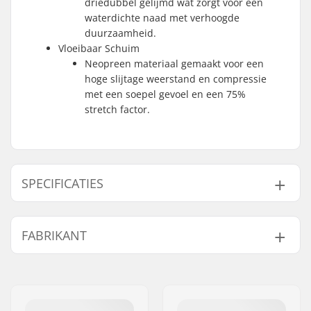
driedubbel gelijmd wat zorgt voor een
waterdichte naad met verhoogde
duurzaamheid.
Vloeibaar Schuim
Neopreen materiaal gemaakt voor een
hoge slijtage weerstand en compressie
met een soepel gevoel en een 75%
stretch factor.
SPECIFICATIES
Dikte:
3mm, 5mm
FABRIKANT
Activity:
Wakeboarding,
Kitesurfing, Surfen,
Naam:
B-sport A/S
Windsurfen, SUP
Adres:
Golfvej 10
(Stand Up Paddling),
Postcode:
7400
Kayaking, Kanoën