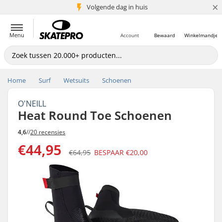
×
Volgende dag in huis
5+ mln. klanten
Menu
Account
Bewaard
Winkelmandje
Home
Surf
Wetsuits
Schoenen
O'NEILL
Heat Round Toe Schoenen
4,6
//
20 recensies
€44,95
€64,95
BESPAAR
€20,00