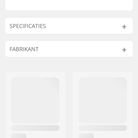
SPECIFICATIES
Skimboarding
Flatland
FABRIKANT
Discipline:
Board Profie:
Mild Rocker
Naam:
CNC GOZONE SPÓLKA Z
Lengte:
40.15" (102cm)
OGRANICZONA
Breedte:
45cm (17.717'')
Adres:
Zakopianska 14/2
Dikte:
0.40" (1cm)
Postcode:
60-474
Skills:
Beginner
,
Gemiddeld
,
Woonplaats:
Poznan
Gevorderd
Land:
Polen
Max. toelaatbaar
80 kg
gewicht: