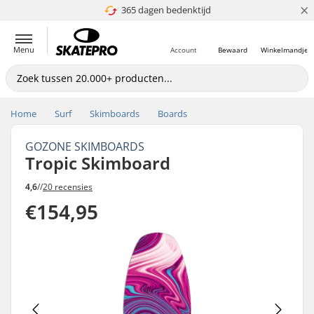
×
365 dagen bedenktijd
4.8 van 5
Menu
Account
Bewaard
Winkelmandje
Home
Surf
Skimboards
Boards
GOZONE SKIMBOARDS
Tropic Skimboard
4,6
//
20 recensies
€154,95