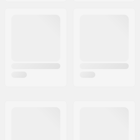
Lagerprecisie:
ILQ-9
Frame type:
Vlak setup, 4-wielig
Max. wieldiameter:
80mm
Schoenmateriaal:
Composiet, PVC
Cuff:
Geïntegreerde
draaglussen
Montage:
165mm
Rem:
Inclusief (optioneel)
Aanbevolen voor:
Fitness skaten