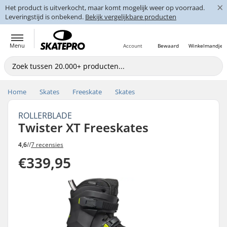
×
Het product is uitverkocht, maar komt mogelijk weer op voorraad.
Leveringstijd is onbekend.
Bekijk vergelijkbare producten
Menu
Account
Bewaard
Winkelmandje
Home
Skates
Freeskate
Skates
ROLLERBLADE
Twister XT Freeskates
4,6
//
7 recensies
€339,95