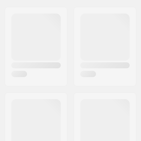
Niveau:
Beginner
Adres:
Via Fante d'Italia 56
Binnenschoen
Ingebouwd,
Postcode:
31040
details:
Anatomisch gevormd
Woonplaats:
Giavera del Montello
Sluitsysteem:
Veter, Powerstrap,
Land:
Italië
Micro-instelbare gesp
Lagerprecisie:
SG9
Wielhardheid:
84A
Frame type:
Vlak setup
Wielbasis:
280mm
Max. wieldiameter:
90mm
Schoenmateriaal:
Textiel, Mesh,
Composiet
Binnenschoen
Ademend materiaal,
materiaal:
Schuimrubber
Cuff:
Hoge enkelsteun,
Geïntegreerde
draaglussen