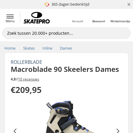
×
365 dagen bedenktijd
4.8 van 5
Menu
Account
Bewaard
Winkelmandje
Home
Skates
Inline
Dames
ROLLERBLADE
Macroblade 90 Skeelers Dames
4,8
//
10 recensies
€209,95