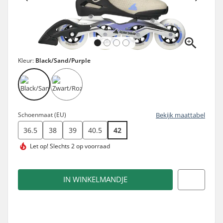
Kleur:
Black/Sand/Purple
Schoenmaat (EU)
Bekijk maattabel
36.5
38
39
40.5
42
Let op!
Slechts 2 op voorraad
IN WINKELMANDJE