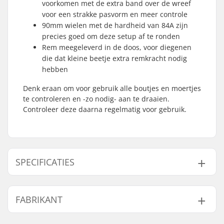
voorkomen met de extra band over de wreef
voor een strakke pasvorm en meer controle
90mm wielen met de hardheid van 84A zijn
precies goed om deze setup af te ronden
Rem meegeleverd in de doos, voor diegenen
die dat kleine beetje extra remkracht nodig
hebben
Denk eraan om voor gebruik alle boutjes en moertjes
te controleren en -zo nodig- aan te draaien.
Controleer deze daarna regelmatig voor gebruik.
SPECIFICATIES
Wieldiameter:
90mm
FABRIKANT
Frame materiaal:
Aluminium
Schoen/shell type:
Zacht
Naam:
Tecnica Group S.p.A.