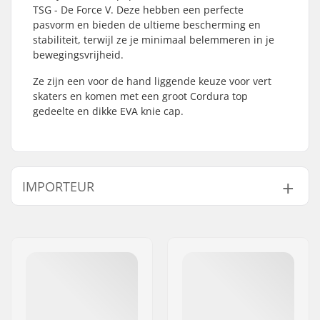
TSG - De Force V. Deze hebben een perfecte
pasvorm en bieden de ultieme bescherming en
stabiliteit, terwijl ze je minimaal belemmeren in je
bewegingsvrijheid.
Ze zijn een voor de hand liggende keuze voor vert
skaters en komen met een groot Cordura top
gedeelte en dikke EVA knie cap.
IMPORTEUR
Naam:
Centrano ApS
Adres:
Omega 6
Postcode:
8382
Woonplaats:
Hinnerup
Land:
Denemarken