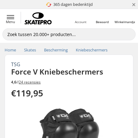
×
365 dagen bedenktijd
4.8 van 5
Menu
Account
Bewaard
Winkelmandje
Home
Skates
Bescherming
Kniebeschermers
TSG
Force V Kniebeschermers
4,6
//
24 recensies
€119,95