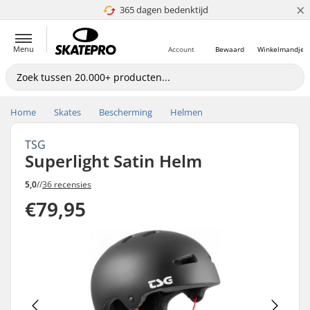
×
365 dagen bedenktijd
4.8 van 5
Menu
Account
Bewaard
Winkelmandje
Home
Skates
Bescherming
Helmen
TSG
Superlight Satin Helm
5,0
//
36 recensies
€79,95