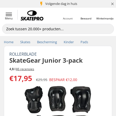
×
Volgende dag in huis
5+ mln. klanten
Menu
Account
Bewaard
Winkelmandje
Home
Skates
Bescherming
Kinder
Pads
ROLLERBLADE
SkateGear Junior 3-pack
4,8
//
46 recensies
€17,95
€29,95
BESPAAR
€12,00