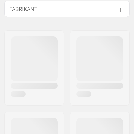
Bescherming:
Impact resistant
FABRIKANT
polyethylene caps
Passysteem:
Dubbele elastische
Naam:
Tecnica Group S.p.A.
riemen
Adres:
Via Fante d'Italia 56
Type:
CE certified
Postcode:
31040
Woonplaats:
Giavera del Montello
Land:
Italië